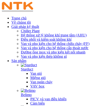
Trang chủ
Về chúng tôi
Giải pháp kỹ thuật
Chiller Plant
Hệ thống xử lý không khí trung tâm (AHU)
Điều phối và kiểm soát không khí
Van và phụ kiện cho hệ thống chữa cháy (FF)
Van và phụ kiện cho hệ thống cấp thoát nước
Đường ống inox và phụ kiện kết nối nhanh
Van và phụ kiện thép không gỉ
Sản phẩm
Starduct
Van gió
Miệng gió
Van ngăn cháy
VAV box
Belimo
PICV và van điều khiển
Cảm biến