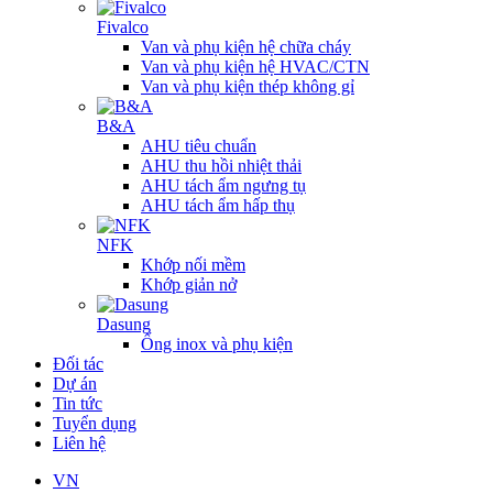
Fivalco
Van và phụ kiện hệ chữa cháy
Van và phụ kiện hệ HVAC/CTN
Van và phụ kiện thép không gỉ
B&A
AHU tiêu chuẩn
AHU thu hồi nhiệt thải
AHU tách ẩm ngưng tụ
AHU tách ẩm hấp thụ
NFK
Khớp nối mềm
Khớp giản nở
Dasung
Ống inox và phụ kiện
Đối tác
Dự án
Tin tức
Tuyển dụng
Liên hệ
VN