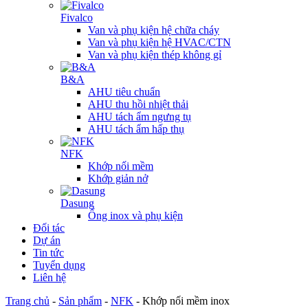
Fivalco
Van và phụ kiện hệ chữa cháy
Van và phụ kiện hệ HVAC/CTN
Van và phụ kiện thép không gỉ
B&A
AHU tiêu chuẩn
AHU thu hồi nhiệt thải
AHU tách ẩm ngưng tụ
AHU tách ẩm hấp thụ
NFK
Khớp nối mềm
Khớp giản nở
Dasung
Ống inox và phụ kiện
Đối tác
Dự án
Tin tức
Tuyển dụng
Liên hệ
Trang chủ
-
Sản phẩm
-
NFK
-
Khớp nối mềm inox