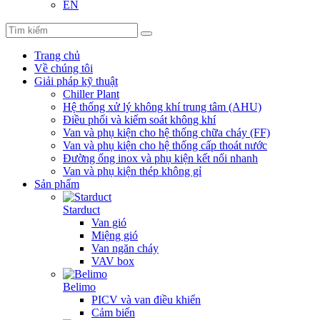
EN
Trang chủ
Về chúng tôi
Giải pháp kỹ thuật
Chiller Plant
Hệ thống xử lý không khí trung tâm (AHU)
Điều phối và kiểm soát không khí
Van và phụ kiện cho hệ thống chữa cháy (FF)
Van và phụ kiện cho hệ thống cấp thoát nước
Đường ống inox và phụ kiện kết nối nhanh
Van và phụ kiện thép không gỉ
Sản phẩm
Starduct
Van gió
Miệng gió
Van ngăn cháy
VAV box
Belimo
PICV và van điều khiển
Cảm biến