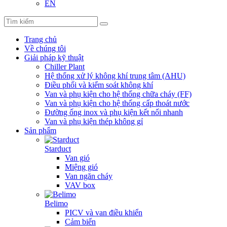
EN
Trang chủ
Về chúng tôi
Giải pháp kỹ thuật
Chiller Plant
Hệ thống xử lý không khí trung tâm (AHU)
Điều phối và kiểm soát không khí
Van và phụ kiện cho hệ thống chữa cháy (FF)
Van và phụ kiện cho hệ thống cấp thoát nước
Đường ống inox và phụ kiện kết nối nhanh
Van và phụ kiện thép không gỉ
Sản phẩm
Starduct
Van gió
Miệng gió
Van ngăn cháy
VAV box
Belimo
PICV và van điều khiển
Cảm biến