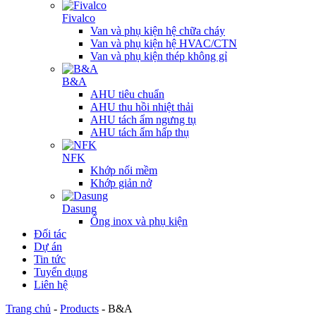
Fivalco
Van và phụ kiện hệ chữa cháy
Van và phụ kiện hệ HVAC/CTN
Van và phụ kiện thép không gỉ
B&A
AHU tiêu chuẩn
AHU thu hồi nhiệt thải
AHU tách ẩm ngưng tụ
AHU tách ẩm hấp thụ
NFK
Khớp nối mềm
Khớp giản nở
Dasung
Ống inox và phụ kiện
Đối tác
Dự án
Tin tức
Tuyển dụng
Liên hệ
Trang chủ
-
Products
-
B&A