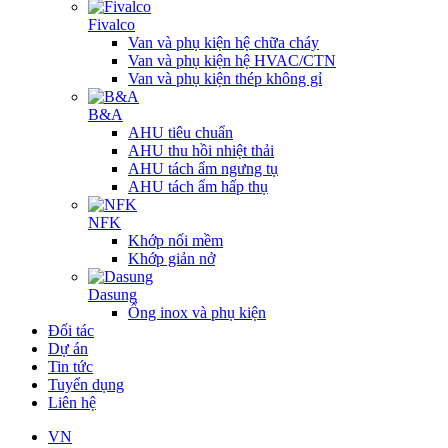
Fivalco
Van và phụ kiện hệ chữa cháy
Van và phụ kiện hệ HVAC/CTN
Van và phụ kiện thép không gỉ
B&A
AHU tiêu chuẩn
AHU thu hồi nhiệt thải
AHU tách ẩm ngưng tụ
AHU tách ẩm hấp thụ
NFK
Khớp nối mềm
Khớp giản nở
Dasung
Ống inox và phụ kiện
Đối tác
Dự án
Tin tức
Tuyển dụng
Liên hệ
VN