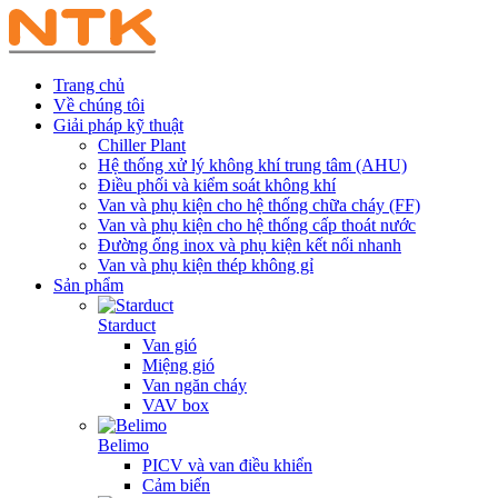
Trang chủ
Về chúng tôi
Giải pháp kỹ thuật
Chiller Plant
Hệ thống xử lý không khí trung tâm (AHU)
Điều phối và kiểm soát không khí
Van và phụ kiện cho hệ thống chữa cháy (FF)
Van và phụ kiện cho hệ thống cấp thoát nước
Đường ống inox và phụ kiện kết nối nhanh
Van và phụ kiện thép không gỉ
Sản phẩm
Starduct
Van gió
Miệng gió
Van ngăn cháy
VAV box
Belimo
PICV và van điều khiển
Cảm biến