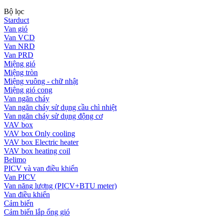
Bộ lọc
Starduct
Van gió
Van VCD
Van NRD
Van PRD
Miệng gió
Miệng tròn
Miệng vuông - chữ nhật
Miệng gió cong
Van ngăn cháy
Van ngăn cháy sử dụng cầu chì nhiệt
Van ngăn cháy sử dụng động cơ
VAV box
VAV box Only cooling
VAV box Electric heater
VAV box heating coil
Belimo
PICV và van điều khiển
Van PICV
Van năng lượng (PICV+BTU meter)
Van điều khiển
Cảm biến
Cảm biến lắp ống gió