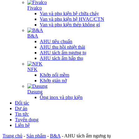
Fivalco
Van và phụ kiện hệ chữa cháy
Van và phụ kiện hệ HVAC/CTN
Van và phụ kiện thép không gỉ
B&A
AHU tiêu chuẩn
AHU thu hồi nhiệt thải
AHU tách ẩm ngưng tụ
AHU tách ẩm hấp thụ
NFK
Khớp nối mềm
Khớp giản nở
Dasung
Ống inox và phụ kiện
Đối tác
Dự án
Tin tức
Tuyển dụng
Liên hệ
Trang chủ
-
Sản phẩm
-
B&A
-
AHU tách ẩm ngưng tụ