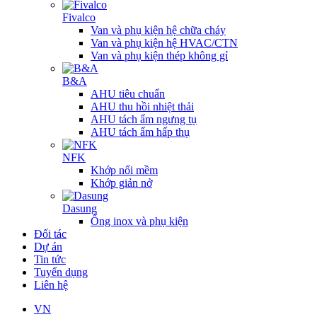
Fivalco
Van và phụ kiện hệ chữa cháy
Van và phụ kiện hệ HVAC/CTN
Van và phụ kiện thép không gỉ
B&A
AHU tiêu chuẩn
AHU thu hồi nhiệt thải
AHU tách ẩm ngưng tụ
AHU tách ẩm hấp thụ
NFK
Khớp nối mềm
Khớp giản nở
Dasung
Ống inox và phụ kiện
Đối tác
Dự án
Tin tức
Tuyển dụng
Liên hệ
VN