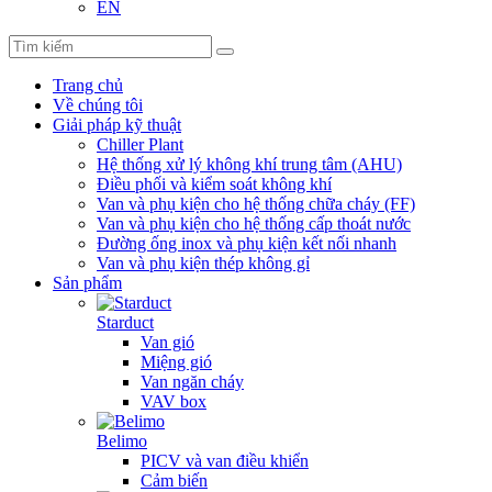
EN
Trang chủ
Về chúng tôi
Giải pháp kỹ thuật
Chiller Plant
Hệ thống xử lý không khí trung tâm (AHU)
Điều phối và kiểm soát không khí
Van và phụ kiện cho hệ thống chữa cháy (FF)
Van và phụ kiện cho hệ thống cấp thoát nước
Đường ống inox và phụ kiện kết nối nhanh
Van và phụ kiện thép không gỉ
Sản phẩm
Starduct
Van gió
Miệng gió
Van ngăn cháy
VAV box
Belimo
PICV và van điều khiển
Cảm biến