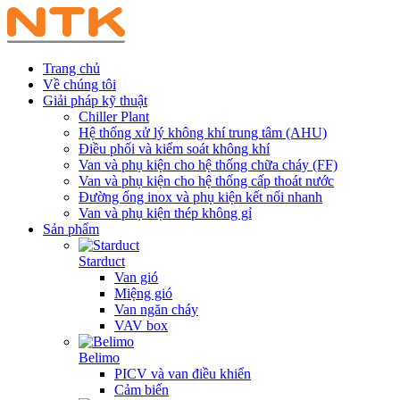
Trang chủ
Về chúng tôi
Giải pháp kỹ thuật
Chiller Plant
Hệ thống xử lý không khí trung tâm (AHU)
Điều phối và kiểm soát không khí
Van và phụ kiện cho hệ thống chữa cháy (FF)
Van và phụ kiện cho hệ thống cấp thoát nước
Đường ống inox và phụ kiện kết nối nhanh
Van và phụ kiện thép không gỉ
Sản phẩm
Starduct
Van gió
Miệng gió
Van ngăn cháy
VAV box
Belimo
PICV và van điều khiển
Cảm biến