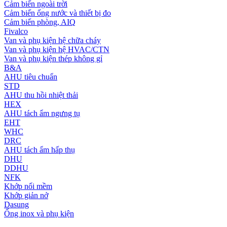
Cảm biến ngoài trời
Cảm biến ống nước và thiết bị đo
Cảm biến phòng, AIQ
Fivalco
Van và phụ kiện hệ chữa cháy
Van và phụ kiện hệ HVAC/CTN
Van và phụ kiện thép không gỉ
B&A
AHU tiêu chuẩn
STD
AHU thu hồi nhiệt thải
HEX
AHU tách ẩm ngưng tụ
EHT
WHC
DRC
AHU tách ẩm hấp thụ
DHU
DDHU
NFK
Khớp nối mềm
Khớp giản nở
Dasung
Ống inox và phụ kiện