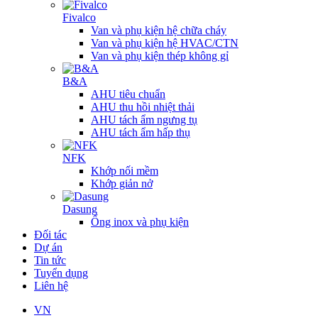
Fivalco
Van và phụ kiện hệ chữa cháy
Van và phụ kiện hệ HVAC/CTN
Van và phụ kiện thép không gỉ
B&A
AHU tiêu chuẩn
AHU thu hồi nhiệt thải
AHU tách ẩm ngưng tụ
AHU tách ẩm hấp thụ
NFK
Khớp nối mềm
Khớp giản nở
Dasung
Ống inox và phụ kiện
Đối tác
Dự án
Tin tức
Tuyển dụng
Liên hệ
VN