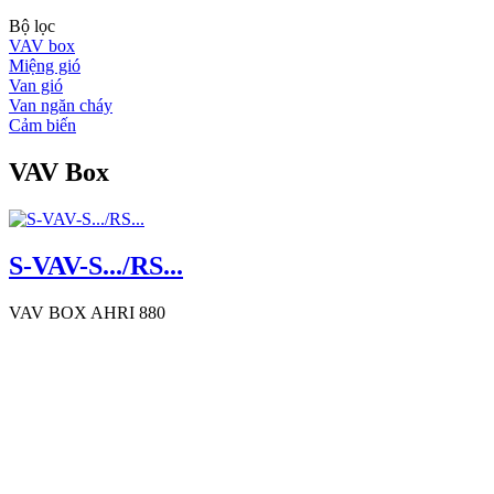
Bộ lọc
VAV box
Miệng gió
Van gió
Van ngăn cháy
Cảm biến
VAV Box
S-VAV-S.../RS...
VAV BOX AHRI 880