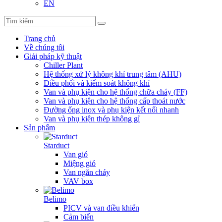
EN
Trang chủ
Về chúng tôi
Giải pháp kỹ thuật
Chiller Plant
Hệ thống xử lý không khí trung tâm (AHU)
Điều phối và kiểm soát không khí
Van và phụ kiện cho hệ thống chữa cháy (FF)
Van và phụ kiện cho hệ thống cấp thoát nước
Đường ống inox và phụ kiện kết nối nhanh
Van và phụ kiện thép không gỉ
Sản phẩm
Starduct
Van gió
Miệng gió
Van ngăn cháy
VAV box
Belimo
PICV và van điều khiển
Cảm biến