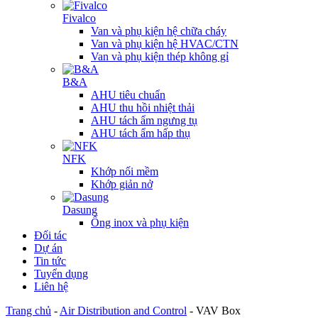
Fivalco
Van và phụ kiện hệ chữa cháy
Van và phụ kiện hệ HVAC/CTN
Van và phụ kiện thép không gỉ
B&A
AHU tiêu chuẩn
AHU thu hồi nhiệt thải
AHU tách ẩm ngưng tụ
AHU tách ẩm hấp thụ
NFK
Khớp nối mềm
Khớp giản nở
Dasung
Ống inox và phụ kiện
Đối tác
Dự án
Tin tức
Tuyển dụng
Liên hệ
Trang chủ
-
Air Distribution and Control
-
VAV Box