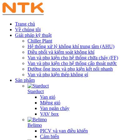
Trang chủ
Về chúng tôi
Giải pháp kỹ thuật
Chiller Plant
Hệ thống xử lý không khí trung tâm (AHU)
Điều phối và kiểm soát không khí
Van và phụ kiện cho hệ thống chữa cháy (FF)
Van và phụ kiện cho hệ thống cấp thoát nước
Đường ống inox và phụ kiện kết nối nhanh
Van và phụ kiện thép không gỉ
Sản phẩm
Starduct
Van gió
Miệng gió
Van ngăn cháy
VAV box
Belimo
PICV và van điều khiển
Cảm biến